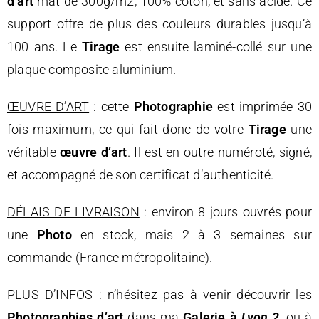
d’art
mat de 300g/m2, 100% coton, et sans acide. Ce
support offre de plus des couleurs durables jusqu’à
100 ans. Le
Tirage
est ensuite laminé-collé sur une
plaque composite aluminium.
ŒUVRE D’ART
: cette
Photographie
est imprimée 30
fois maximum, ce qui fait donc de votre
Tirage
une
véritable
œuvre d’art
. Il est en outre numéroté, signé,
et accompagné de son certificat d’authenticité.
DÉLAIS DE LIVRAISON
: environ 8 jours ouvrés pour
une
Photo
en stock, mais 2 à 3 semaines sur
commande (France métropolitaine).
PLUS D’INFOS
: n’hésitez pas à venir découvrir les
Photographies d’art
dans ma
Galerie à
Lyon 2
, ou à